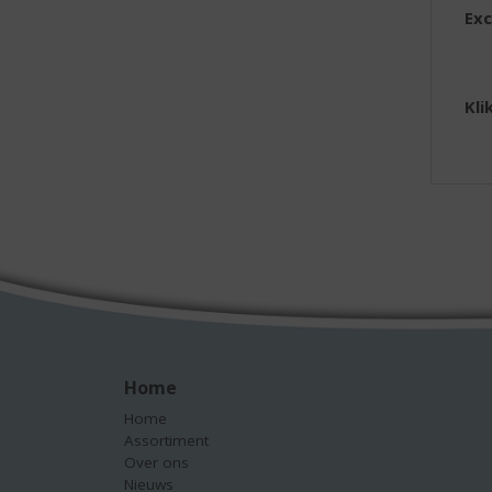
Exc
Kli
Home
Home
Assortiment
Over ons
Nieuws