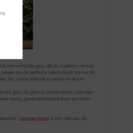
 18
edt een verfijnde geur die de tradities van het
te smaak die de perfecte balans biedt tussen de
laat. De zachte afdronk is subtiel en warm.
in het glas. De geur is subtiel en fris, met een
 naar voren, gekarakteriseerd door een lichte
karakter.
Sambala Rhum
is een ode aan de