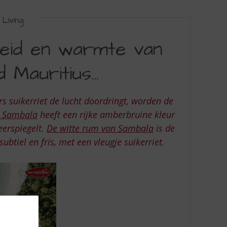
Living
heid en warmte van
d Mauritius…
s suikerriet de lucht doordringt, worden de
n Sambala
heeft een rijke amberbruine kleur
eerspiegelt.
De witte rum van Sambala
is de
subtiel en fris, met een vleugje suikerriet.