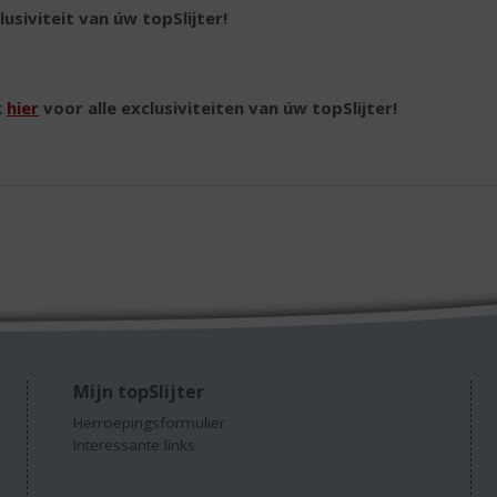
lusiviteit van úw topSlijter!
k
hier
voor alle exclusiviteiten van úw topSlijter!
Mijn topSlijter
Herroepingsformulier
Interessante links