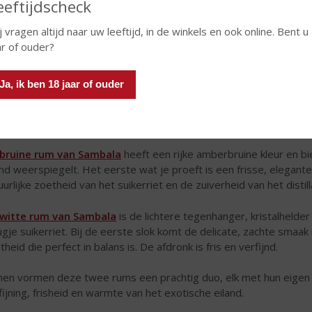
eeftijdscheck
j vragen altijd naar uw leeftijd, in de winkels en ook online. Bent u
ar of ouder?
Ja, ik ben 18 jaar of ouder
bruine rum van Sambala
heeft een rijke amberbruine kleur en bi
and weerspiegelt. Het eerste wat je proeft is een frisse, elegan
uurlijke zoetheid van het suikerriet en de zuiverheid van het distil
witte rum van Sambala
is de lichtere tegenhanger, kristalhelder 
ugje suikerriet. Bij de eerste slok komt de delicate, zachte smaak
theid die perfect in balans is. De afdronk is fris en verfijnd.
en vormen deze twee rums een prachtig duo, elk met hun eigen 
fijning, frisheid en warmte van het exotische eiland.