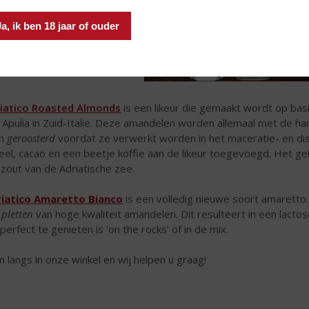
Ja, ik ben 18 jaar of ouder
iatico Roasted Almonds
is een likeur die gemaakt wordt op bas
 Apulia in Zuid-Italië. Deze amandelen worden allemaal met de h
en
geroosterd
voordat ze verwerkt worden in het maceratie- en disti
eel, cacao en een beetje koffie aan de likeur toegevoegd. Het ge
zout van de Adriatische zee.
iatico Amaretto Bianco
is een volledig nieuwe soort amaretto
t
pletten
van hoge kwaliteit amandelen. Dit resulteert in een lacto
 perfect te genieten is ‘on the rocks’ of in de mix.
 langs in onze winkel en wij helpen u graag!