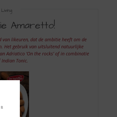
Living
ie Amaretto!
 van likeuren, dat de ambitie heeft om de
 Het gebruik van uitsluitend natuurlijke
an Adriatico
‘On the rocks’
of in combinatie
 Indian Tonic.
18