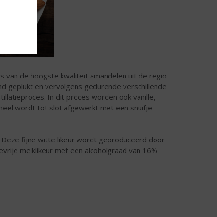
is van de hoogste kwaliteit amandelen uit de regio
and geplukt en vervolgens gedurende verschillende
llatieproces. In dit proces worden ook vanille,
heel wordt tot slot afgewerkt met een snuifje
. Deze fijne witte likeur wordt geproduceerd door
sevrije melklikeur met een alcoholgraad van 16%